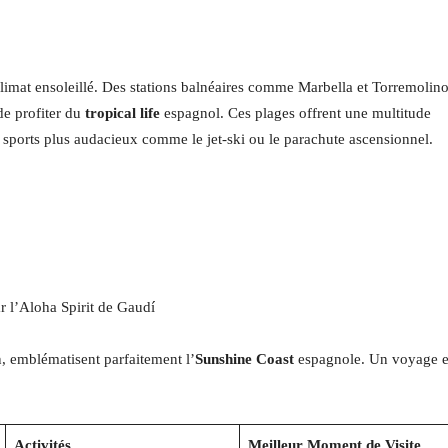
climat ensoleillé. Des stations balnéaires comme Marbella et Torremolin
de profiter du
tropical life
espagnol. Ces plages offrent une multitude
es sports plus audacieux comme le jet-ski ou le parachute ascensionnel.
r l’Aloha Spirit de Gaudí
n, emblématisent parfaitement l’
Sunshine Coast
espagnole. Un voyage 
Activités
Meilleur Moment de Visite