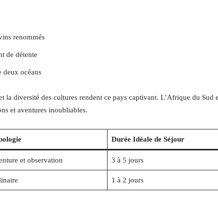
 vins renommés
t de détente
e deux océans
 la diversité des cultures rendent ce pays captivant. L’Afrique du Sud e
ns et aventures inoubliables.
pologie
Durée Idéale de Séjour
nture et observation
3 à 5 jours
inaire
1 à 2 jours