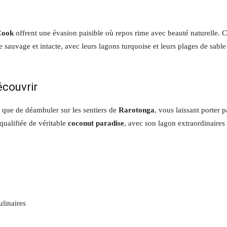
 Cook
offrent une évasion paisible où repos rime avec beauté naturelle. 
re sauvage et intacte, avec leurs lagons turquoise et leurs plages de sable
écouvrir
el que de déambuler sur les sentiers de
Rarotonga
, vous laissant porter p
qualifiée de véritable
coconut paradise
, avec son lagon extraordinaires
ulinaires