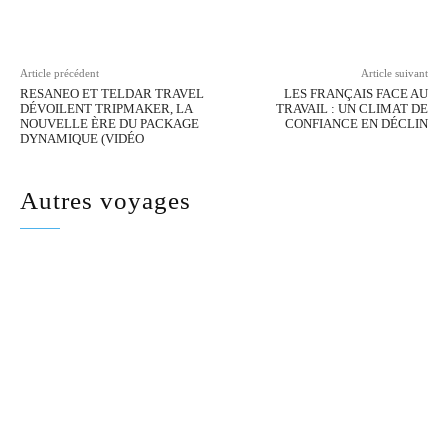
Facebook
Twitter
Pinterest
Wh
Article précédent
Article suivant
RESANEO ET TELDAR TRAVEL
LES FRANÇAIS FACE AU
DÉVOILENT TRIPMAKER, LA
TRAVAIL : UN CLIMAT DE
NOUVELLE ÈRE DU PACKAGE
CONFIANCE EN DÉCLIN
DYNAMIQUE (VIDÉO
Autres voyages