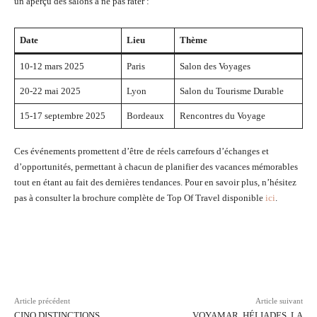
un aperçu des salons à ne pas rater :
Date
Lieu
Thème
10-12 mars 2025
Paris
Salon des Voyages
20-22 mai 2025
Lyon
Salon du Tourisme Durable
15-17 septembre 2025
Bordeaux
Rencontres du Voyage
Ces événements promettent d’être de réels carrefours d’échanges et
d’opportunités, permettant à chacun de planifier des vacances mémorables
tout en étant au fait des dernières tendances. Pour en savoir plus, n’hésitez
pas à consulter la brochure complète de Top Of Travel disponible
ici
.
Facebook
Twitter
Pinterest
Wh
Article précédent
Article suivant
CINQ DISTINCTIONS
VOYAMAR, HÉLIADES, LA