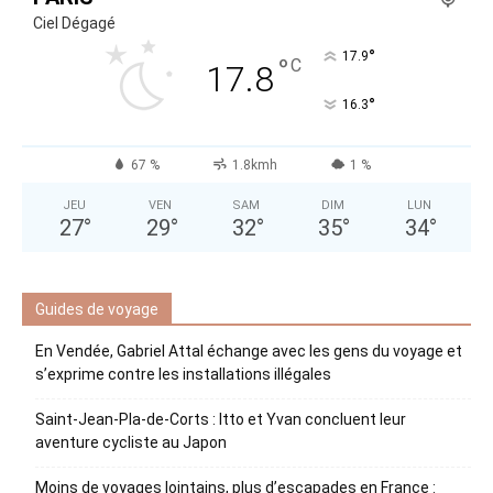
Ciel Dégagé
°
17.9
°
C
17.8
°
16.3
67 %
1.8kmh
1 %
JEU
VEN
SAM
DIM
LUN
27
°
29
°
32
°
35
°
34
°
Guides de voyage
En Vendée, Gabriel Attal échange avec les gens du voyage et
s’exprime contre les installations illégales
Saint-Jean-Pla-de-Corts : Itto et Yvan concluent leur
aventure cycliste au Japon
Moins de voyages lointains, plus d’escapades en France :