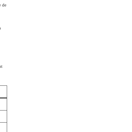
e de
a
nt