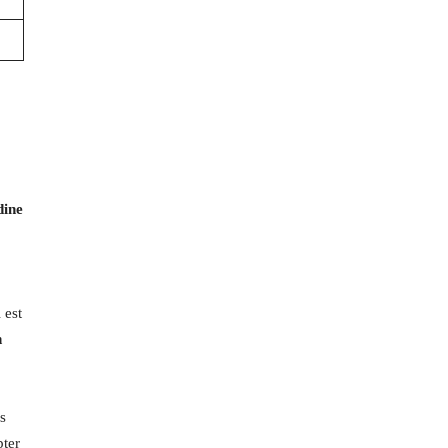
dine
 est
h
s
pter