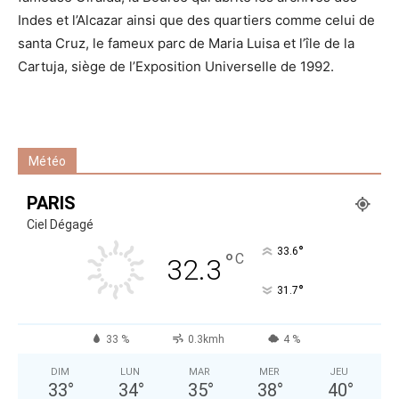
Indes et l’Alcazar ainsi que des quartiers comme celui de
santa Cruz, le fameux parc de Maria Luisa et l’île de la
Cartuja, siège de l’Exposition Universelle de 1992.
Météo
PARIS
Ciel Dégagé
°
33.6
°
C
32.3
°
31.7
33 %
0.3kmh
4 %
DIM
LUN
MAR
MER
JEU
33
°
34
°
35
°
38
°
40
°