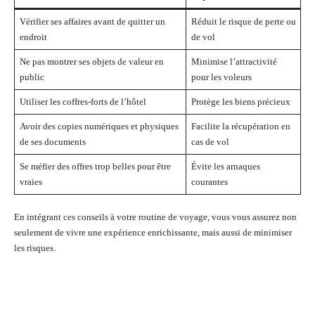
Vérifier ses affaires avant de quitter un
Réduit le risque de perte ou
endroit
de vol
Ne pas montrer ses objets de valeur en
Minimise l’attractivité
public
pour les voleurs
Utiliser les coffres-forts de l’hôtel
Protège les biens précieux
Avoir des copies numériques et physiques
Facilite la récupération en
de ses documents
cas de vol
Se méfier des offres trop belles pour être
Évite les arnaques
vraies
courantes
En intégrant ces conseils à votre routine de voyage, vous vous assurez non
seulement de vivre une expérience enrichissante, mais aussi de minimiser
les risques.
Facebook
Twitter
Pinterest
Wh