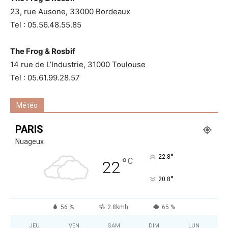
23, rue Ausone, 33000 Bordeaux
Tel : 05.56.48.55.85
The Frog & Rosbif
14 rue de L’Industrie, 31000 Toulouse
Tel : 05.61.99.28.57
Météo
PARIS
Nuageux
°
22.8
°
C
22
°
20.8
56 %
2.8kmh
65 %
JEU
VEN
SAM
DIM
LUN