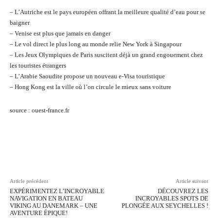
– L’Autriche est le pays européen offrant la meilleure qualité d’eau pour se
baigner
– Venise est plus que jamais en danger
– Le vol direct le plus long au monde relie New York à Singapour
– Les Jeux Olympiques de Paris suscitent déjà un grand engouement chez
les touristes étrangers
– L’Arabie Saoudite propose un nouveau e-Visa touristique
– Hong Kong est la ville où l’on circule le mieux sans voiture
source : ouest-france.fr
Facebook
Twitter
Pinterest
Wh
Article précédent
Article suivant
EXPÉRIMENTEZ L’INCROYABLE
DÉCOUVREZ LES
NAVIGATION EN BATEAU
INCROYABLES SPOTS DE
VIKING AU DANEMARK – UNE
PLONGÉE AUX SEYCHELLES !
AVENTURE ÉPIQUE!