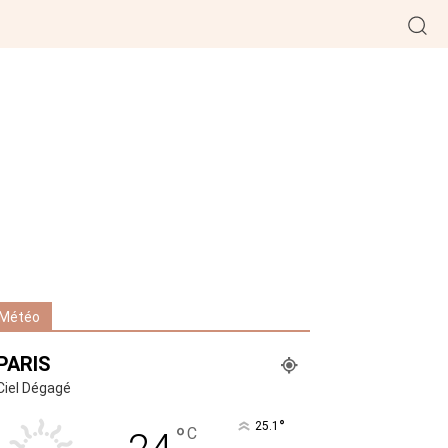
Météo
PARIS
Ciel Dégagé
°
25.1
°
C