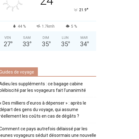
24
°
21.9
44 %
1.7kmh
5 %
VEN
SAM
DIM
LUN
MAR
27
°
33
°
35
°
35
°
34
°
Guides de voyage
Adieu les suppléments : ce bagage cabine
plébiscité par les voyageurs fait l’unanimité
« Des milliers d’euros à dépenser » : après le
départ des gens du voyage, qui assume
réellement les coûts en cas de dégâts ?
Comment ce pays autrefois délaissé par les
jeunes voyageurs séduit désormais une nouvelle