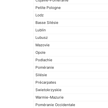
Cujavie-Poméranie
Petite Pologne
Lodz
Basse Silésie
Lublin
Lubusz
Mazovie
Opole
Podlachie
Poméranie
Silésie
Précarpates
Swietokrzyskie
Warmie-Mazurie
Poméranie Occidentale