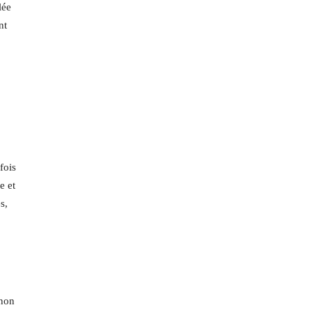
lée
nt
fois
e et
s,
 non