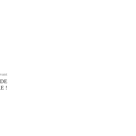
ivant
 DE
E !