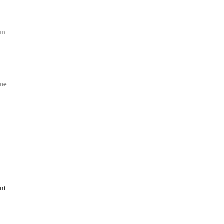
un
mme
c
nt