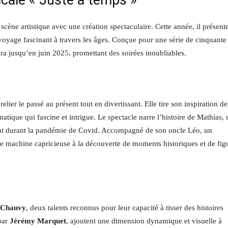
cale « Juste à temps »
scène artistique avec une création spectaculaire. Cette année, il présent
yage fascinant à travers les âges. Conçue pour une série de cinquante
dra jusqu’en juin 2025, promettant des soirées inoubliables.
ier le passé au présent tout en divertissant. Elle tire son inspiration de
ique qui fascine et intrigue. Le spectacle narre l’histoire de Mathias, 
t durant la pandémie de Covid. Accompagné de son oncle Léo, un
une machine capricieuse à la découverte de moments historiques et de fig
 Chauvy
, deux talents reconnus pour leur capacité à tisser des histoires
 par
Jérémy Marquet
, ajoutent une dimension dynamique et visuelle à