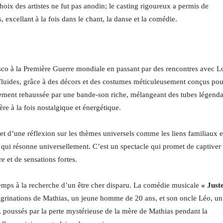
oix des artistes ne fut pas anodin; le casting rigoureux a permis de
 excellant à la fois dans le chant, la danse et la comédie.
isco à la Première Guerre mondiale en passant par des rencontres avec L
t fluides, grâce à des décors et des costumes méticuleusement conçus pou
lement rehaussée par une bande-son riche, mélangeant des tubes légenda
 à la fois nostalgique et énergétique.
 d’une réflexion sur les thèmes universels comme les liens familiaux et
 qui résonne universellement. C’est un spectacle qui promet de captiver 
e et de sensations fortes.
temps à la recherche d’un être cher disparu. La comédie musicale
« Just
érigrinations de Mathias, un jeune homme de 20 ans, et son oncle Léo, un
 poussés par la perte mystérieuse de la mère de Mathias pendant la