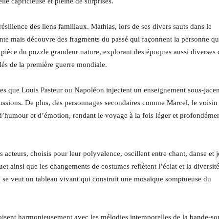
 capricieuse et pleine de surprises.
ésilience des liens familiaux. Mathias, lors de ses divers sauts dans le
ante mais découvre des fragments du passé qui façonnent la personne qu
e pièce du puzzle grandeur nature, explorant des époques aussi diverses
clés de la première guerre mondiale.
lles que Louis Pasteur ou Napoléon injectent un enseignement sous-jacen
ercussions. De plus, des personnages secondaires comme Marcel, le voisin
s d’humour et d’émotion, rendant le voyage à la fois léger et profondéme
 acteurs, choisis pour leur polyvalence, oscillent entre chant, danse et 
 ainsi que les changements de costumes reflètent l’éclat et la diversit
» se veut un tableau vivant qui construit une mosaïque somptueuse du
oisent harmonieusement avec les mélodies intemporelles de la bande-so