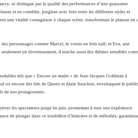
auvy, se distingue par la qualité des performances d’une quinzaine
n danse et en comédie, jonglent avec brio entre les différents styles et
nt une vitalité contagieuse à chaque scène, transformant le plateau en 
à des personnages comme Marcel, le voisin un brin naïf, et Eva, une
pas seulement un divertissement, il touche aussi des thèmes sensibles co
démodables tels que « Encore un matin » de Jean-Jacques Goldman à
iaf ou encore des hits de Queen et Alain Souchon, enveloppant le publi
ls de nos protagonistes.
ptiver les spectateurs jusqu’en juin, promettant à tous une expérience
nce de plonger dans ce tourbillon d’histoires et de mélodies, garantissa