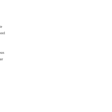
e
orel
ous
ur