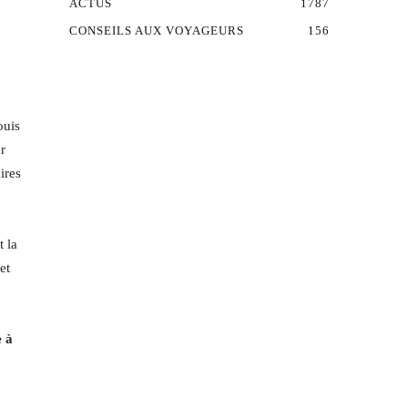
ACTUS
1787
CONSEILS AUX VOYAGEURS
156
ouis
r
ires
 la
et
e à