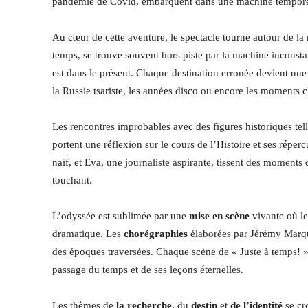
pandémie de Covid, embarquent dans une machine temporelle
Au cœur de cette aventure, le spectacle tourne autour de la r
temps, se trouve souvent hors piste par la machine inconst
est dans le présent. Chaque destination erronée devient un
la Russie tsariste, les années disco ou encore les moments 
Les rencontres improbables avec des figures historiques te
portent une réflexion sur le cours de l’Histoire et ses rép
naïf, et Eva, une journaliste aspirante, tissent des moment
touchant.
L’odyssée est sublimée par une
mise en scène
vivante où les
dramatique. Les
chorégraphies
élaborées par Jérémy Marquet
des époques traversées. Chaque scène de « Juste à temps! 
passage du temps et de ses leçons éternelles.
Les thèmes de
la recherche
, du
destin
et
de l’identité
se cr