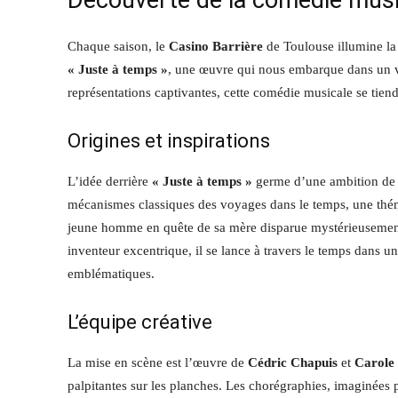
Découverte de la comédie musi
Chaque saison, le
Casino Barrière
de Toulouse illumine la 
« Juste à temps »
, une œuvre qui nous embarque dans un vo
représentations captivantes, cette comédie musicale se tien
Origines et inspirations
L’idée derrière
« Juste à temps »
germe d’une ambition de rel
mécanismes classiques des voyages dans le temps, une thémat
jeune homme en quête de sa mère disparue mystérieusemen
inventeur excentrique, il se lance à travers le temps dans 
emblématiques.
L’équipe créative
La mise en scène est l’œuvre de
Cédric Chapuis
et
Carole
palpitantes sur les planches. Les chorégraphies, imaginées