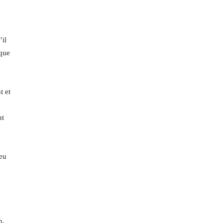
’il
 que
t et
nt
jeu
é
n,