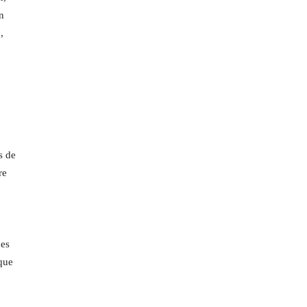
n
,
s de
re
ces
 que