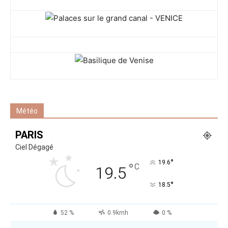
Météo
PARIS
Ciel Dégagé
°
19.6
°
C
19.5
°
18.5
52 %
0.9kmh
0 %