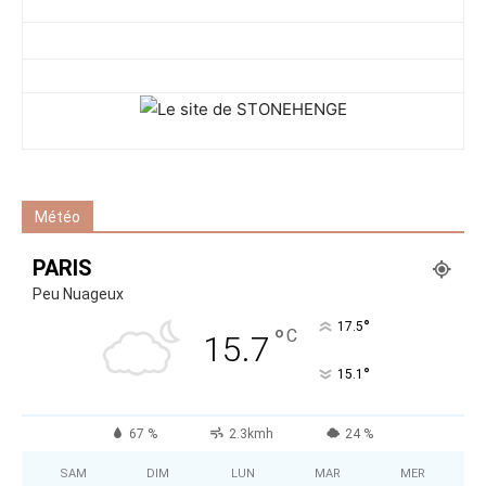
Météo
PARIS
Peu Nuageux
°
17.5
°
C
15.7
°
15.1
67 %
2.3kmh
24 %
SAM
DIM
LUN
MAR
MER