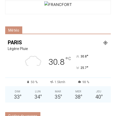
Météo
PARIS
Légère Pluie
°
30.8
°
C
30.8
°
25.7
50 %
1.5kmh
98 %
DIM
LUN
MAR
MER
JEU
33
°
34
°
35
°
38
°
40
°