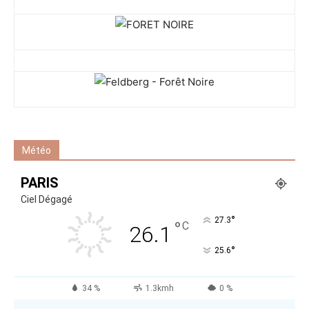
Météo
PARIS
Ciel Dégagé
°
27.3
°
C
26.1
°
25.6
34 %
1.3kmh
0 %