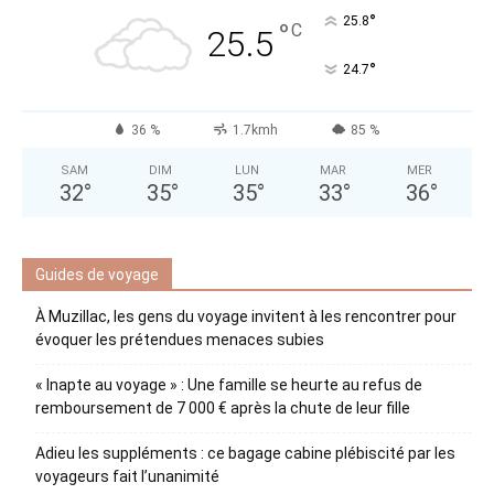
°
25.8
°
C
25.5
°
24.7
36 %
1.7kmh
85 %
SAM
DIM
LUN
MAR
MER
32
°
35
°
35
°
33
°
36
°
Guides de voyage
À Muzillac, les gens du voyage invitent à les rencontrer pour
évoquer les prétendues menaces subies
« Inapte au voyage » : Une famille se heurte au refus de
remboursement de 7 000 € après la chute de leur fille
Adieu les suppléments : ce bagage cabine plébiscité par les
voyageurs fait l’unanimité