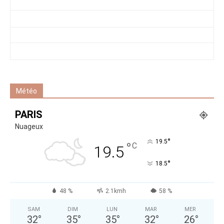
Météo
PARIS
Nuageux
°
19.5
°
C
19.5
°
18.5
48 %
2.1kmh
58 %
SAM
DIM
LUN
MAR
MER
32
°
35
°
35
°
32
°
26
°