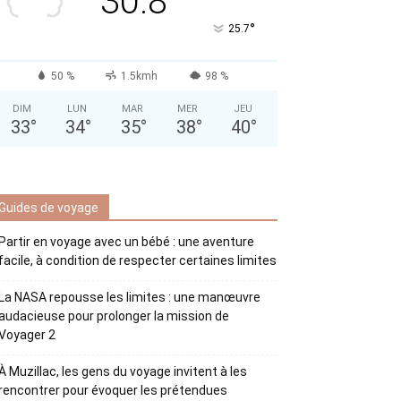
30.8
°
25.7
50 %
1.5kmh
98 %
DIM
LUN
MAR
MER
JEU
33
°
34
°
35
°
38
°
40
°
Guides de voyage
Partir en voyage avec un bébé : une aventure
facile, à condition de respecter certaines limites
La NASA repousse les limites : une manœuvre
audacieuse pour prolonger la mission de
Voyager 2
À Muzillac, les gens du voyage invitent à les
rencontrer pour évoquer les prétendues