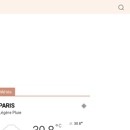
Météo
PARIS
Légère Pluie
°
30.8
°
C