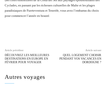
Des côtes ensoleillées de la Costa del Sol aux paysages époustouflants des
Cyclades, en passant par les richesses culturelles de Malte et les plages
paradisiaques de Fuerteventura et Tenerife, vous avez l’embarras du choix
pour commencer l’année en beauté.
Facebook
Twitter
Pinterest
Wh
Article précédent
Article suivant
DÉCOUVREZ LES MEILLEURES
QUEL LOGEMENT CHOISIR
DESTINATIONS EN EUROPE EN
PENDANT VOS VACANCES EN
FÉVRIER POUR VOYAGER
DORDOGNE ?
Autres voyages