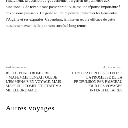
Finalement, la décision du gouvernement algérien de permettre aux
binationaux de revenir sans passeport ou visa est une réponse importante à
des besoins pressants. Ce geste solidaire pourrait renforcer les liens entre
l’Algérie et ses expatriés. Cependant, la mise en œuvre efficace de cette
mesure sera essentielle pour son succès à long terme.
Facebook
Twitter
Pinterest
Wh
Article précédent
Article suivant
RÉCIT D’UNE TROMPERIE :
EXPLORATION DES ÉTOILES :
« MA FEMME PENSAIT QUE JE
LA PROMESSE DE LA
L’EMMENAIS EN VOYAGE, MAIS
PROPULSION PAR FAISCEAU
MA SEULE COMPLICE ÉTAIT MA
POUR LES VOYAGES
MEILLEURE AMIE
INTERSTELLAIRES
Autres voyages