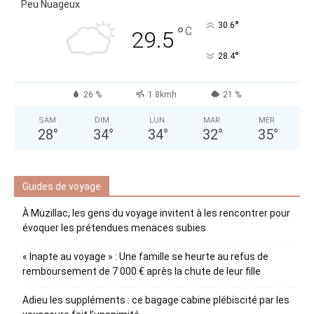
Peu Nuageux
°
30.6
°
C
29.5
°
28.4
26 %
1.8kmh
21 %
SAM
DIM
LUN
MAR
MER
28
°
34
°
34
°
32
°
35
°
Guides de voyage
À Muzillac, les gens du voyage invitent à les rencontrer pour
évoquer les prétendues menaces subies
« Inapte au voyage » : Une famille se heurte au refus de
remboursement de 7 000 € après la chute de leur fille
Adieu les suppléments : ce bagage cabine plébiscité par les