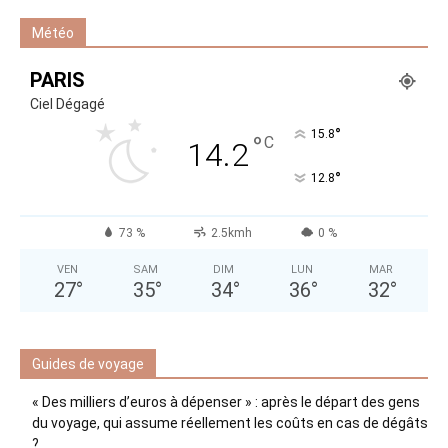
Météo
PARIS
Ciel Dégagé
°
15.8
°
C
14.2
°
12.8
73 %
2.5kmh
0 %
VEN
SAM
DIM
LUN
MAR
27
°
35
°
34
°
36
°
32
°
Guides de voyage
« Des milliers d’euros à dépenser » : après le départ des gens
du voyage, qui assume réellement les coûts en cas de dégâts
?