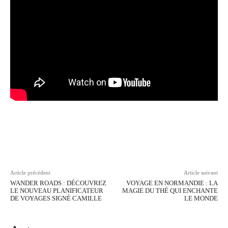
Facebook
Twitter
Pinterest
Wh
Article précédent
Article suivant
WANDER ROADS : DÉCOUVREZ
VOYAGE EN NORMANDIE : LA
LE NOUVEAU PLANIFICATEUR
MAGIE DU THÉ QUI ENCHANTE
DE VOYAGES SIGNÉ CAMILLE
LE MONDE