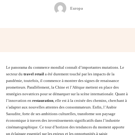
Europa
Facebook
Twitter
Pinterest
Wh
Le panorama du commerce mondial connaît d’importantes mutations. Le
secteur du
travel retail
a été durement touché par les impacts de la
pandémie, toutefois, il commence à montrer des signes de renaissance
prometteurs. Parallèlement, la Chine et l’Afrique mettent en place des
stratégies novatrices pour se démarquer sur la scène internationale. Quant à
l’innovation en
restauration
, elle est à la croisée des chemins, cherchant à
s’adapter aux nouvelles attentes des consommateurs. Enfin, l’Arabie
Saoudite, forte de ses ambitions culturelles, transforme son paysage
économique à travers des investissements significatifs dans l’industrie
cinématographique. Ce tour d’horizon des tendances du moment apporte
un éclairage essentiel sur les enjeux et les opportunités à saisir.