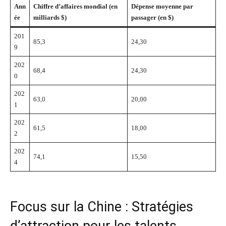
Ann
Chiffre d’affaires mondial (en
Dépense moyenne par
ée
milliards $)
passager (en $)
201
85,3
24,30
9
202
68,4
24,30
0
202
63,0
20,00
1
202
61,5
18,00
2
202
74,1
15,50
4
Focus sur la Chine : Stratégies