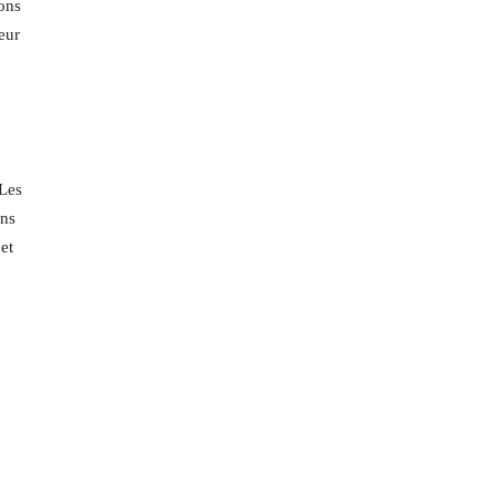
ions
Leur
 Les
ans
et