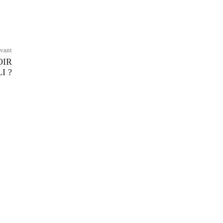
ivant
OIR
I ?