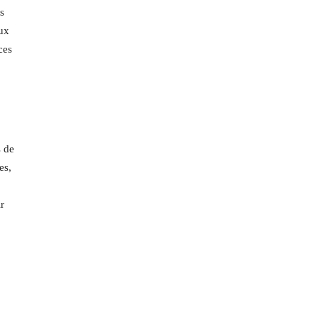
s
aux
ces
s de
es,
r