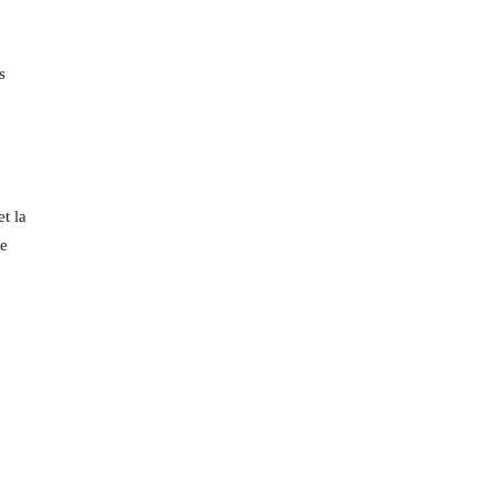
s
t la
de