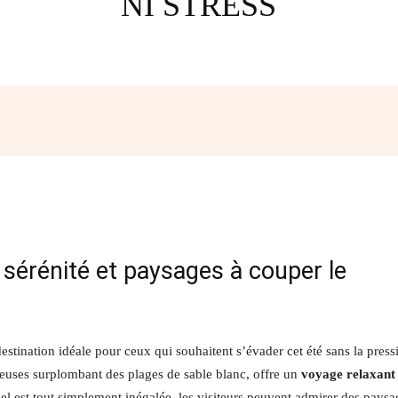
NI STRESS
Facebook
Twitter
Pinterest
W
 sérénité et paysages à couper le
stination idéale pour ceux qui souhaitent s’évader cet été sans la press
neuses surplombant des plages de sable blanc, offre un
voyage relaxant
pel est tout simplement inégalée, les visiteurs peuvent admirer des paysa