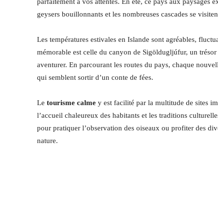
parfaitement à vos attentes. En été, ce pays aux paysages e
geysers bouillonnants et les nombreuses cascades se visitent
Les températures estivales en Islande sont agréables, fluctu
mémorable est celle du canyon de Sigöldugljúfur, un trésor
aventurer. En parcourant les routes du pays, chaque nouvell
qui semblent sortir d’un conte de fées.
Le
tourisme calme
y est facilité par la multitude de sites 
l’accueil chaleureux des habitants et les traditions culturell
pour pratiquer l’observation des oiseaux ou profiter des di
nature.