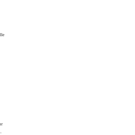
lle
ur
.