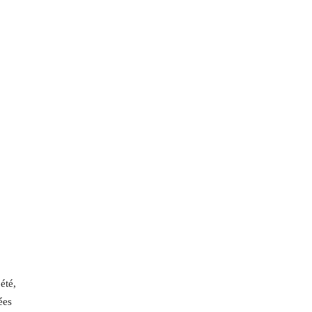
été,
ées