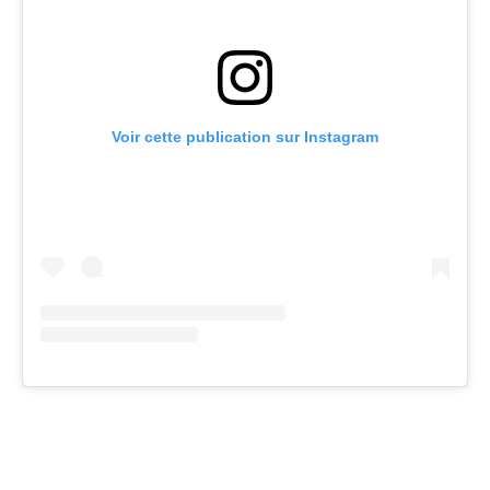
Voir cette publication sur Instagram
Facebook
Twitter
Pinterest
Wh