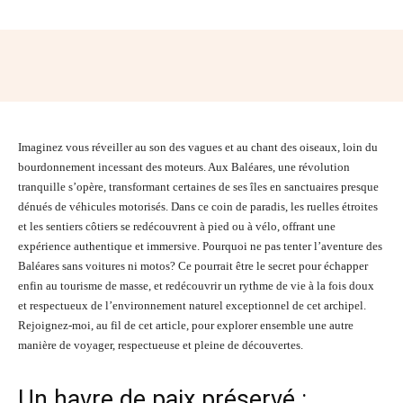
Facebook
Twitter
Pinterest
Wh
Imaginez vous réveiller au son des vagues et au chant des oiseaux, loin du
bourdonnement incessant des moteurs. Aux Baléares, une révolution
tranquille s’opère, transformant certaines de ses îles en sanctuaires presque
dénués de véhicules motorisés. Dans ce coin de paradis, les ruelles étroites
et les sentiers côtiers se redécouvrent à pied ou à vélo, offrant une
expérience authentique et immersive. Pourquoi ne pas tenter l’aventure des
Baléares sans voitures ni motos? Ce pourrait être le secret pour échapper
enfin au tourisme de masse, et redécouvrir un rythme de vie à la fois doux
et respectueux de l’environnement naturel exceptionnel de cet archipel.
Rejoignez-moi, au fil de cet article, pour explorer ensemble une autre
manière de voyager, respectueuse et pleine de découvertes.
Un havre de paix préservé :