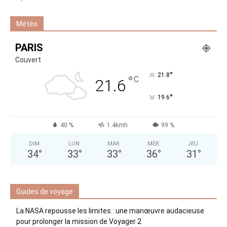
Météo
PARIS
Couvert
°
21.8
°
C
21.6
°
19.6
40 %
1.4kmh
99 %
DIM
LUN
MAR
MER
JEU
34
°
33
°
33
°
36
°
31
°
Guides de voyage
La NASA repousse les limites : une manœuvre audacieuse
pour prolonger la mission de Voyager 2