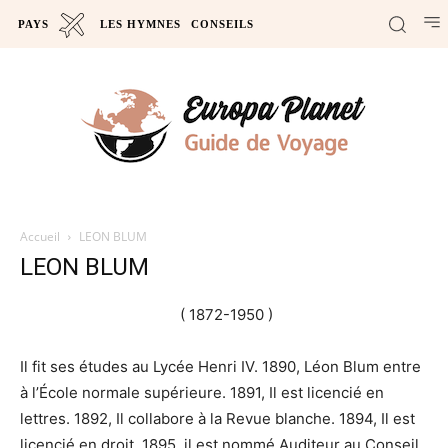
PAYS
LES HYMNES
CONSEILS
Accueil
LEON BLUM
LEON BLUM
( 1872-1950 )
Il fit ses études au Lycée Henri IV. 1890,
Léon Blum
entre
à l’École normale supérieure. 1891, Il est licencié en
lettres. 1892, Il collabore à la Revue blanche. 1894, Il est
licencié en droit. 1895, il est nommé Auditeur au Conseil