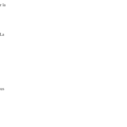
r la
 La
sus