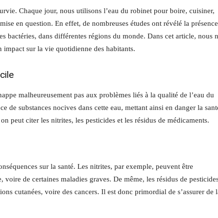
urvie. Chaque jour, nous utilisons l’eau du robinet pour boire, cuisiner,
 mise en question. En effet, de nombreuses études ont révélé la présenc
les bactéries, dans différentes régions du monde. Dans cet article, nous 
n impact sur la vie quotidienne des habitants.
cile
’échappe malheureusement pas aux problèmes liés à la qualité de l’eau du
nce de substances nocives dans cette eau, mettant ainsi en danger la sant
n peut citer les nitrites, les pesticides et les résidus de médicaments.
équences sur la santé. Les nitrites, par exemple, peuvent être
e, voire de certaines maladies graves. De même, les résidus de pesticide
ons cutanées, voire des cancers. Il est donc primordial de s’assurer de l