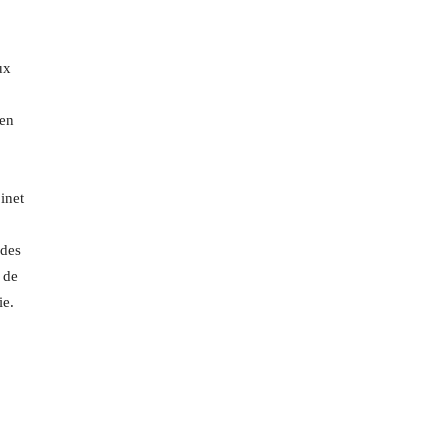
ux
 en
inet
 des
t de
ie.