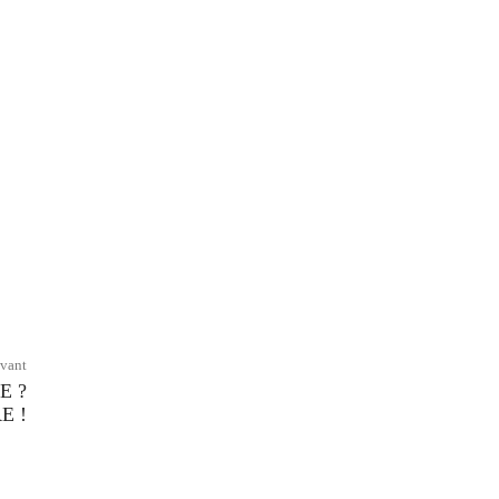
ivant
E ?
E !