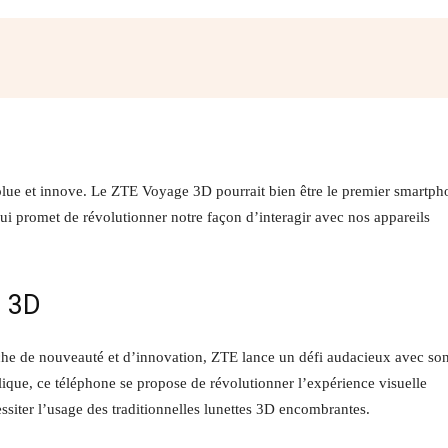
Facebook
Twitter
Pinterest
W
volue et innove. Le ZTE Voyage 3D pourrait bien être le premier smartph
i promet de révolutionner notre façon d’interagir avec nos appareils
e 3D
e de nouveauté et d’innovation, ZTE lance un défi audacieux avec so
ue, ce téléphone se propose de révolutionner l’expérience visuelle
siter l’usage des traditionnelles lunettes 3D encombrantes.