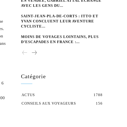
EN VENDÉE, GABRIEL ATTAL ÉCHANGE
AVEC LES GENS DU...
SAINT-JEAN-PLA-DE-CORTS : ITTO ET
ne
YVAN CONCLUENT LEUR AVENTURE
CYCLISTE...
es.
on
MOINS DE VOYAGES LOINTAINS, PLUS
D’ESCAPADES EN FRANCE :...
sans
Catégorie
 6
ACTUS
1788
500
CONSEILS AUX VOYAGEURS
156