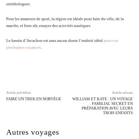
ornithologues.
Pour les amateurs de sport, la région est idéale pour faire du vélo, de la
marche, et bien sûr, essayer des activités nautiques.
Le bassin d’Arcachon est sans aucun doute l’endroit idéal
pour vos
prochaines vacances
.
Facebook
Twitter
Pinterest
Wh
Article précédent
Article suivant
FAIRE UN TREK EN NORVÈGE
WILLIAM ET KATE : UN VOYAGE
FAMILIAL SECRET EN
PRÉPARATION AVEC LEURS
TROIS ENFANTS
Autres voyages