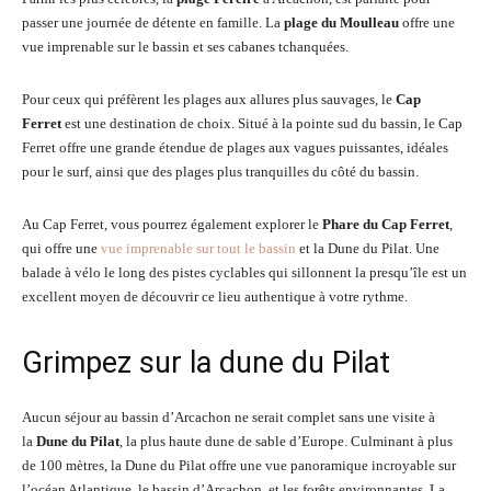
passer une journée de détente en famille. La
plage du Moulleau
offre une
vue imprenable sur le bassin et ses cabanes tchanquées.
Pour ceux qui préfèrent les plages aux allures plus sauvages, le
Cap
Ferret
est une destination de choix. Situé à la pointe sud du bassin, le Cap
Ferret offre une grande étendue de plages aux vagues puissantes, idéales
pour le surf, ainsi que des plages plus tranquilles du côté du bassin.
Au Cap Ferret, vous pourrez également explorer le
Phare du Cap Ferret
,
qui offre une
vue imprenable sur tout le bassin
et la Dune du Pilat. Une
balade à vélo le long des pistes cyclables qui sillonnent la presqu’île est un
excellent moyen de découvrir ce lieu authentique à votre rythme.
Grimpez sur la dune du Pilat
Aucun séjour au bassin d’Arcachon ne serait complet sans une visite à
la
Dune du Pilat
, la plus haute dune de sable d’Europe. Culminant à plus
de 100 mètres, la Dune du Pilat offre une vue panoramique incroyable sur
l’océan Atlantique, le bassin d’Arcachon, et les forêts environnantes. La