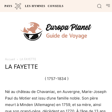
PAYS
LES HYMNES
CONSEILS
Accueil
LA FAYETTE
LA FAYETTE
( 1757-1834 )
Né au château de Chavaniac, en Auvergne, Marie-Joseph
Paul du Motier est issu d’une famille noble. Son père
meurt à Minden (Allemagne) en 1759, et sa mère, ainsi
que son grand-père, décèdent en 1770. À l’âge de 13 ans,