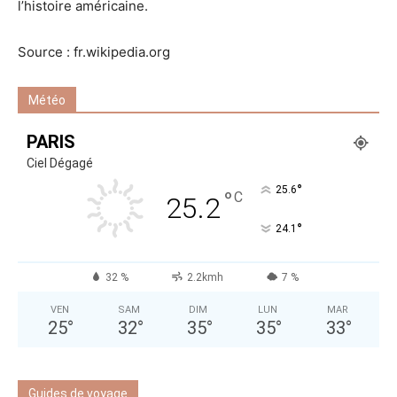
l’histoire américaine.
Source : fr.wikipedia.org
Météo
PARIS
Ciel Dégagé
°
25.6
°
C
25.2
°
24.1
32 %
2.2kmh
7 %
VEN
SAM
DIM
LUN
MAR
25
°
32
°
35
°
35
°
33
°
Guides de voyage