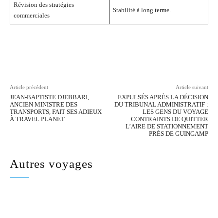
Révision des stratégies
Stabilité à long terme.
commerciales
Facebook
Twitter
Pinterest
Wh
Article précédent
Article suivant
JEAN-BAPTISTE DJEBBARI,
EXPULSÉS APRÈS LA DÉCISION
ANCIEN MINISTRE DES
DU TRIBUNAL ADMINISTRATIF :
TRANSPORTS, FAIT SES ADIEUX
LES GENS DU VOYAGE
À TRAVEL PLANET
CONTRAINTS DE QUITTER
L’AIRE DE STATIONNEMENT
PRÈS DE GUINGAMP
Autres voyages