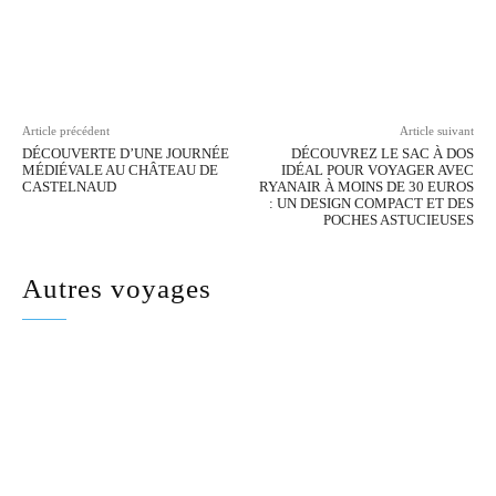
Facebook
Twitter
Pinterest
Wh
Article précédent
Article suivant
DÉCOUVERTE D’UNE JOURNÉE
DÉCOUVREZ LE SAC À DOS
MÉDIÉVALE AU CHÂTEAU DE
IDÉAL POUR VOYAGER AVEC
CASTELNAUD
RYANAIR À MOINS DE 30 EUROS
: UN DESIGN COMPACT ET DES
POCHES ASTUCIEUSES
Autres voyages