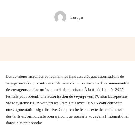
Europa
Facebook
Twitter
Pinterest
Wh
Les dernières annonces concernant les frais associés aux autorisations de
voyage numériques ont suscité de vives réactions au sein des communautés
de voyageurs et des professionnels du tourisme. À la fin de l’année 2025,
les frais pour obtenir une
autorisation de voyage
vers l’Union Européenne
via le système
ETIAS
et vers les États-Unis avec l’
ESTA
vont connaître
une augmentation significative. Comprendre le contexte de cette hausse
des tarifs est primordiale pour quiconque souhaite voyager à l’international
dans un avenir proche.