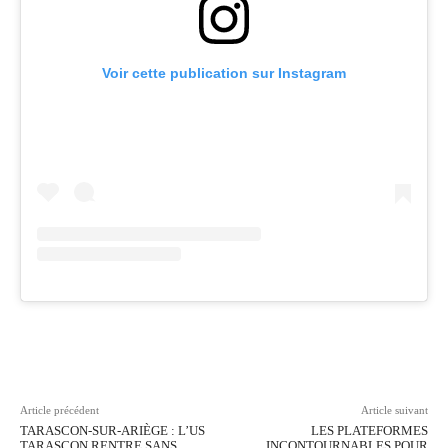
Voir cette publication sur Instagram
Facebook
Twitter
Pinterest
Wh
Article précédent
Article suivant
TARASCON-SUR-ARIÈGE : L’US
LES PLATEFORMES
TARASCON RENTRE SANS
INCONTOURNABLES POUR