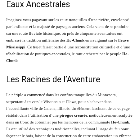
Eaux Ancestrales
Imaginez-vous pagayant sur les eaux tranquilles d’une rivière, enveloppé
par le silence et la majesté de paysages anciens. Cela vient de se produire
sur une route fluviale historique, où près de cinquante aventuriers ont
embrassé la tradition millénaire des
Ho-Chunk
en naviguant sur le
fleuve
Mississippi
. Ce trajet faisait partie d’une reconstitution culturelle et d’une
réhabilitation de pratiques ancestrales, le tout orchestré par le peuple
Ho-
Chunk
.
Les Racines de l’Aventure
Le périple a commencé dans les confins tranquilles du Minnesota,
serpentant à travers le Wisconsin et l’Iowa, pour s’achever dans
l’accueillante ville de Galena, Illinois. Un élément fascinant de ce voyage
résidait dans l’utilisation d’une
pirogue creusée
, méticuleusement sculptée
dans un tronc de cotonnier par les membres de la communauté
Ho-Chunk
.
Ils ont utilisé des techniques traditionnelles, incluant l’usage du feu pour
façonner le bois, faisant de la construction de cette embarcation un vibrant