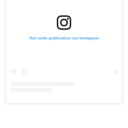
Voir cette publication sur Instagram
Facebook
Twitter
Pinterest
Wh