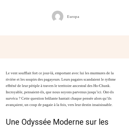
Europa
Facebook
Twitter
Pinterest
Wh
Le vent soufflait fort ce jour-là, emportant avec lui les murmures de la
rivière et les soupirs des pagayeurs. Leurs pagaies scandaient le rythme
effréné de leur périple à travers le territoire ancestral des Ho-Chunk.
Incroyable, pensaient-ils, que nous soyons parvenus jusqu’ici. Ont-ils
survécu ? Cette question brûlante hantait chaque pensée alors qu’ils
avançaient, un coup de pagaie à la fois, vers leur destin insaisissable.
Une Odyssée Moderne sur les