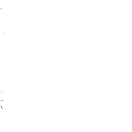
ce
ls
la
nt
s,