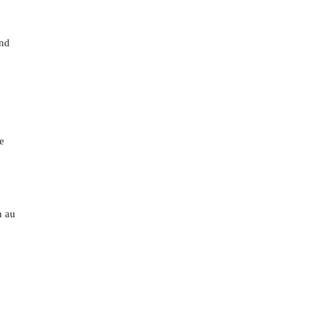
ond
e
n au