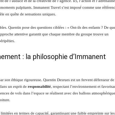
de l’audace et de la créativité de l’agence. Ici, l’action et l’adrénaline
es moments palpitants. Immanent Travel s’est imposé comme une référen
tèle en quête de sensations uniques.
es. Quentin pose des questions ciblées : « Ont-ils des enfants ? De que
approche attentive garantit que chaque membre du groupe trouve un
éripéties.
nnement : la philosophie d’Immanent
 son éthique rigoureuse. Quentin Desrues est un fervent défenseur de 
dans un esprit de
responsabilité
, respectant l’environnement et favorisa
riences de vols dans l’espace se réalisent avec des ballons atmosphérique
oiture.
limitées en termes de capacité, garantissant une faible empreinte sur les