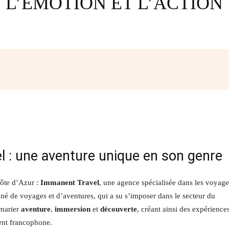
L’ÉMOTION ET L’ACTION
Facebook
Twitter
Pinterest
W
l : une aventure unique en son genre
Côte d’Azur :
Immanent Travel
, une agence spécialisée dans les voyage
né de voyages et d’aventures, qui a su s’imposer dans le secteur du
 marier
aventure
,
immersion
et
découverte
, créant ainsi des expérience
ment francophone.