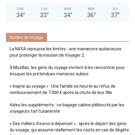
DIM
LUN
MAR
MER
JEU
34
°
33
°
34
°
36
°
37
°
Guides de voyage
La NASA repousse les limites : une manœuvre audacieuse
pour prolonger la mission de Voyager 2
À Muzillac, les gens du voyage invitent à les rencontrer pour
évoquer les prétendues menaces subies
« Inapte au voyage » : Une famille se heurte au refus de
remboursement de 7 000 € après la chute de leur fille
Adieu les suppléments : ce bagage cabine plébiscité par les
voyageurs fait l’unanimité
« Des milliers d’euros à dépenser » : après le départ des gens
du voyage, qui assume réellement les coûts en cas de dégâts