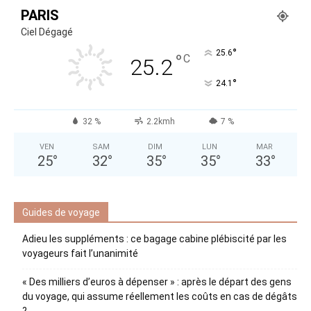
PARIS
Ciel Dégagé
°
25.6
°
C
25.2
°
24.1
32 %
2.2kmh
7 %
VEN
SAM
DIM
LUN
MAR
25
°
32
°
35
°
35
°
33
°
Guides de voyage
Adieu les suppléments : ce bagage cabine plébiscité par les
voyageurs fait l’unanimité
« Des milliers d’euros à dépenser » : après le départ des gens
du voyage, qui assume réellement les coûts en cas de dégâts