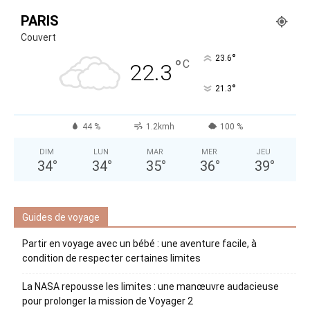
PARIS
Couvert
°
23.6
°
C
22.3
°
21.3
44 %
1.2kmh
100 %
DIM
LUN
MAR
MER
JEU
34
°
34
°
35
°
36
°
39
°
Guides de voyage
Partir en voyage avec un bébé : une aventure facile, à
condition de respecter certaines limites
La NASA repousse les limites : une manœuvre audacieuse
pour prolonger la mission de Voyager 2