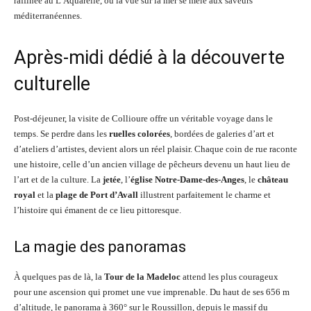
raffinée au L’Aquarelle, où la vue sur la mer se mêle aux saveurs
méditerranéennes.
Après-midi dédié à la découverte
culturelle
Post-déjeuner, la visite de Collioure offre un véritable voyage dans le
temps. Se perdre dans les
ruelles colorées
, bordées de galeries d’art et
d’ateliers d’artistes, devient alors un réel plaisir. Chaque coin de rue raconte
une histoire, celle d’un ancien village de pêcheurs devenu un haut lieu de
l’art et de la culture. La
jetée
, l’
église Notre-Dame-des-Anges
, le
château
royal
et la
plage de Port d’Avall
illustrent parfaitement le charme et
l’histoire qui émanent de ce lieu pittoresque.
La magie des panoramas
À quelques pas de là, la
Tour de la Madeloc
attend les plus courageux
pour une ascension qui promet une vue imprenable. Du haut de ses 656 m
d’altitude, le panorama à 360° sur le Roussillon, depuis le massif du