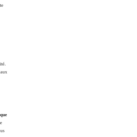
te
ité.
 aux
ique
se
ous