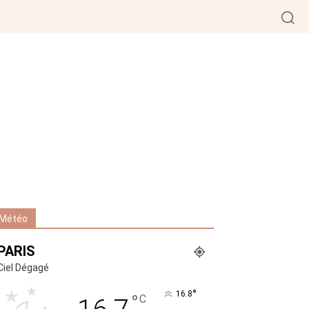
Météo
PARIS
Ciel Dégagé
°
16.8
°
C