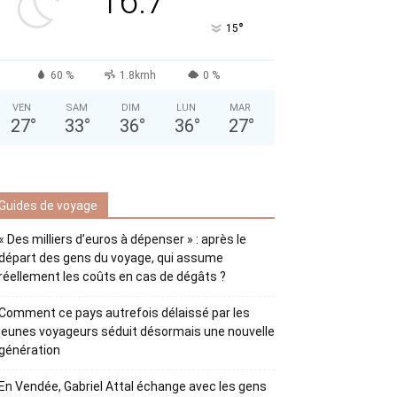
16.7
°
15
60 %
1.8kmh
0 %
VEN
SAM
DIM
LUN
MAR
27
°
33
°
36
°
36
°
27
°
Guides de voyage
« Des milliers d’euros à dépenser » : après le
départ des gens du voyage, qui assume
réellement les coûts en cas de dégâts ?
Comment ce pays autrefois délaissé par les
jeunes voyageurs séduit désormais une nouvelle
génération
En Vendée, Gabriel Attal échange avec les gens