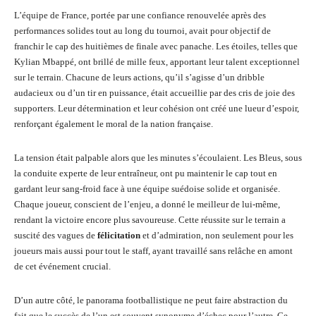
L’équipe de France, portée par une confiance renouvelée après des
performances solides tout au long du tournoi, avait pour objectif de
franchir le cap des huitièmes de finale avec panache. Les étoiles, telles que
Kylian Mbappé, ont brillé de mille feux, apportant leur talent exceptionnel
sur le terrain. Chacune de leurs actions, qu’il s’agisse d’un dribble
audacieux ou d’un tir en puissance, était accueillie par des cris de joie des
supporters. Leur détermination et leur cohésion ont créé une lueur d’espoir,
renforçant également le moral de la nation française.
La tension était palpable alors que les minutes s’écoulaient. Les Bleus, sous
la conduite experte de leur entraîneur, ont pu maintenir le cap tout en
gardant leur sang-froid face à une équipe suédoise solide et organisée.
Chaque joueur, conscient de l’enjeu, a donné le meilleur de lui-même,
rendant la victoire encore plus savoureuse. Cette réussite sur le terrain a
suscité des vagues de
félicitation
et d’admiration, non seulement pour les
joueurs mais aussi pour tout le staff, ayant travaillé sans relâche en amont
de cet événement crucial.
D’un autre côté, le panorama footballistique ne peut faire abstraction du
fait que le succès de l’un est souvent synonyme d’échec pour l’autre. Ce