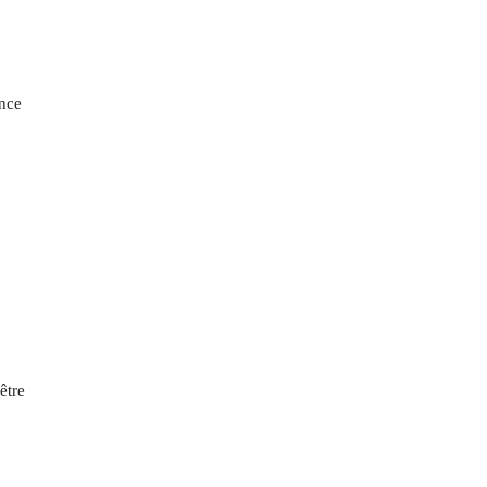
ance
être