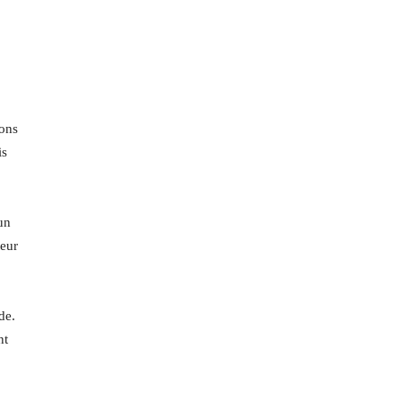
ions
is
un
teur
de.
nt