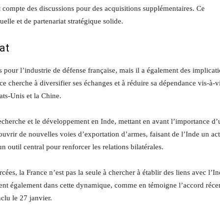
nt compte des discussions pour des acquisitions supplémentaires. Ce
le et de partenariat stratégique solide.
at
 pour l’industrie de défense française, mais il a également des implicat
e cherche à diversifier ses échanges et à réduire sa dépendance vis-à-v
ts-Unis et la Chine.
 recherche et le développement en Inde, mettant en avant l’importance d’
’ouvrir de nouvelles voies d’exportation d’armes, faisant de l’Inde un ac
un outil central pour renforcer les relations bilatérales.
cées, la France n’est pas la seule à chercher à établir des liens avec l’In
gagent également dans cette dynamique, comme en témoigne l’accord réce
clu le 27 janvier.