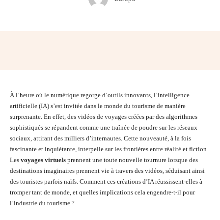
Facebook
Twitter
Pinterest
Wh
À l’heure où le numérique regorge d’outils innovants, l’intelligence
artificielle (IA) s’est invitée dans le monde du tourisme de manière
surprenante. En effet, des vidéos de voyages créées par des algorithmes
sophistiqués se répandent comme une traînée de poudre sur les réseaux
sociaux, attirant des milliers d’internautes. Cette nouveauté, à la fois
fascinante et inquiétante, interpelle sur les frontières entre réalité et fiction.
Les
voyages virtuels
prennent une toute nouvelle tournure lorsque des
destinations imaginaires prennent vie à travers des vidéos, séduisant ainsi
des touristes parfois naïfs. Comment ces créations d’IA réussissent-elles à
tromper tant de monde, et quelles implications cela engendre-t-il pour
l’industrie du tourisme ?