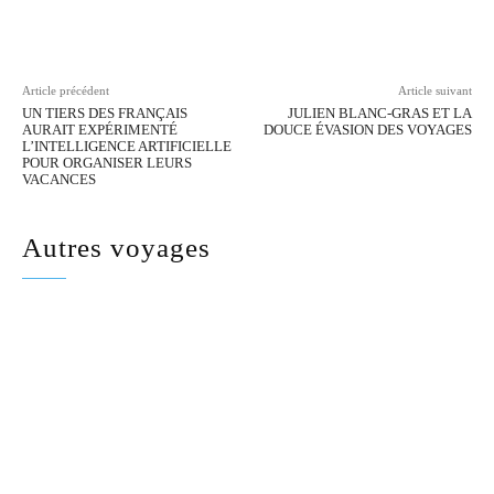
Facebook
Twitter
Pinterest
Wh
Article précédent
Article suivant
UN TIERS DES FRANÇAIS
JULIEN BLANC-GRAS ET LA
AURAIT EXPÉRIMENTÉ
DOUCE ÉVASION DES VOYAGES
L’INTELLIGENCE ARTIFICIELLE
POUR ORGANISER LEURS
VACANCES
Autres voyages