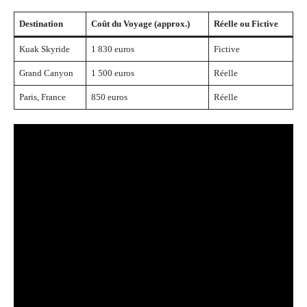
Destination
Coût du Voyage (approx.)
Réelle ou Fictive
Kuak Skyride
1 830 euros
Fictive
Grand Canyon
1 500 euros
Réelle
Paris, France
850 euros
Réelle