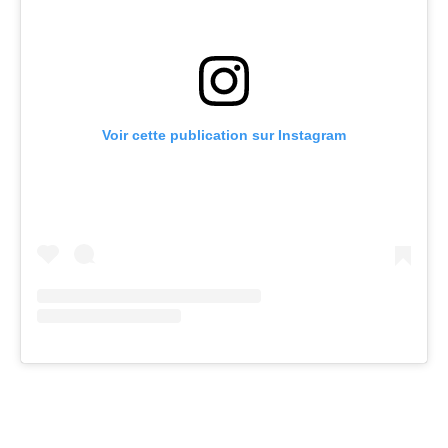
Voir cette publication sur Instagram
Facebook
Twitter
Pinterest
Wh