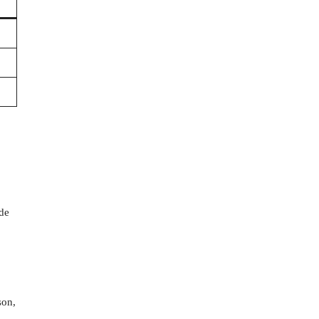
 de
son,