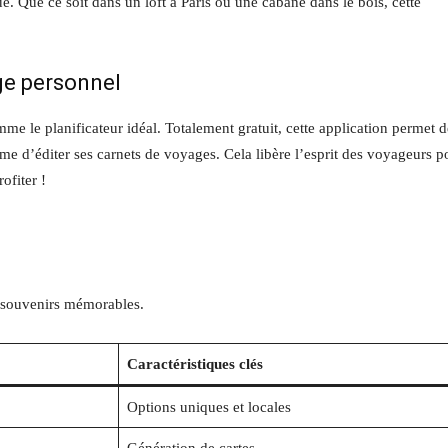
. Que ce soit dans un loft à Paris ou une cabane dans le bois, cette
age personnel
me le planificateur idéal. Totalement gratuit, cette application permet d
me d’éditer ses carnets de voyages. Cela libère l’esprit des voyageurs p
ofiter !
s souvenirs mémorables.
Caractéristiques clés
Options uniques et locales