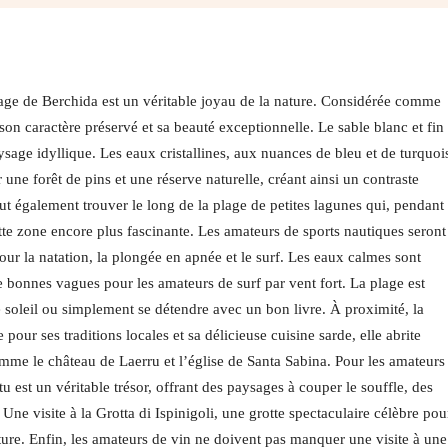
 plage de Berchida est un véritable joyau de la nature. Considérée comme
son caractère préservé et sa beauté exceptionnelle. Le sable blanc et fin
ysage idyllique. Les eaux cristallines, aux nuances de bleu et de turquoi
 une forêt de pins et une réserve naturelle, créant ainsi un contraste
peut également trouver le long de la plage de petites lagunes qui, pendant 
tte zone encore plus fascinante. Les amateurs de sports nautiques seront
our la natation, la plongée en apnée et le surf. Les eaux calmes sont
e bonnes vagues pour les amateurs de surf par vent fort. La plage est
 soleil ou simplement se détendre avec un bon livre. À proximité, la
 pour ses traditions locales et sa délicieuse cuisine sarde, elle abrite
omme le château de Laerru et l’église de Santa Sabina. Pour les amateurs
 est un véritable trésor, offrant des paysages à couper le souffle, des
ne visite à la Grotta di Ispinigoli, une grotte spectaculaire célèbre pou
ature. Enfin, les amateurs de vin ne doivent pas manquer une visite à une