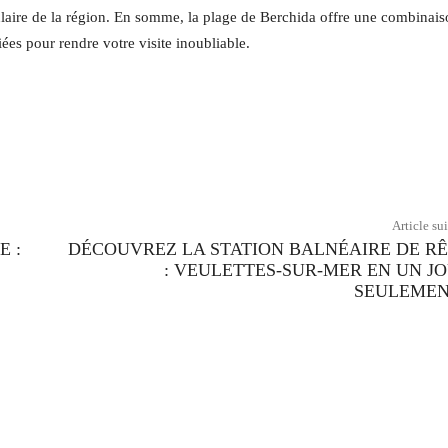
laire de la région. En somme, la plage de Berchida offre une combinai
riées pour rendre votre visite inoubliable.
Twitter
Pinterest
WhatsApp
Article su
E :
DÉCOUVREZ LA STATION BALNÉAIRE DE R
: VEULETTES-SUR-MER EN UN J
SEULEMEN